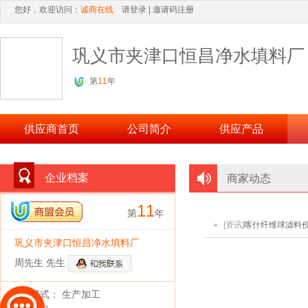
您好，欢迎访问：
诚商在线
请登录
|
邀请码注册
巩义市夹津口恒昌净水填料厂
第
11
年
供应商首页
公司简介
供应产品
企业档案
商家动态
11
第
年
[资讯]
喀什纤维球滤料
巩义市夹津口恒昌净水填料厂
周先生 先生
经营模式： 生产加工