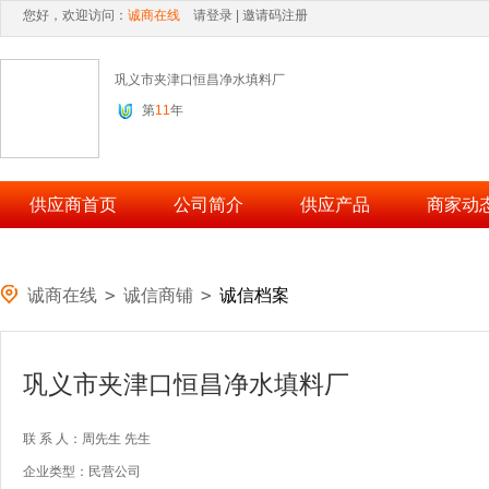
您好，欢迎访问：
诚商在线
请登录
|
邀请码注册
巩义市夹津口恒昌净水填料厂
第
11
年
供应商首页
公司简介
供应产品
商家动
>
>
诚商在线
诚信商铺
诚信档案
巩义市夹津口恒昌净水填料厂
联 系 人：
周先生
先生
企业类型：民营公司