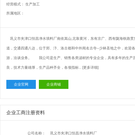
经营模式： 生产加工
所属地区：
巩义市夹津口恒昌净水填料厂南依嵩山,北靠黄河，东有京广、西有陇海铁路贯穿
道，交通四通八达，位于郑、汴、洛古都和中外闻名古寺--少林圣地之中，欢迎
游，洽谈业务。 我公司是生产、销售各类滤材的专业企业，具有多年的生产
良，技术力量雄厚，生产品种齐全，各项指标...
[更多详细]
企业官网
企业商铺
企业工商注册资料
公司名称：
巩义市夹津口恒昌净水填料厂